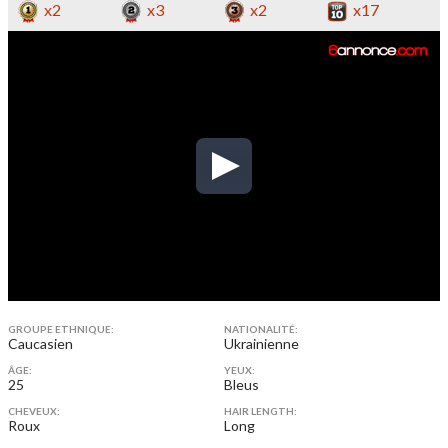
x2
x3
x2
x17
GROUPE ETHNIQUE:
NATIONALITÉ:
Caucasien
Ukrainienne
ÂGE:
YEUX:
25
Bleus
CHEVEUX:
HAIR LENGTH:
Roux
Long