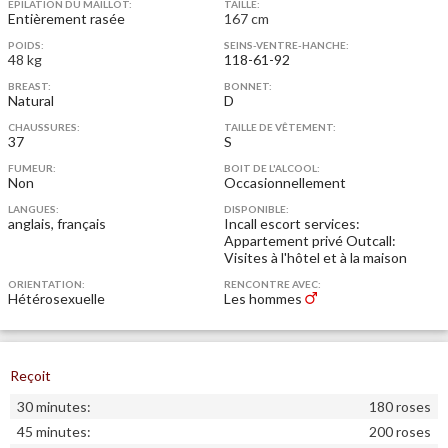
EPILATION DU MAILLOT:
TAILLE:
Entièrement rasée
167 cm
POIDS:
SEINS-VENTRE-HANCHE:
48 kg
118-61-92
BREAST:
BONNET:
Natural
D
CHAUSSURES:
TAILLE DE VÊTEMENT:
37
S
FUMEUR:
BOIT DE L'ALCOOL:
Non
Occasionnellement
LANGUES:
DISPONIBLE:
anglais, français
Incall escort services:
Appartement privé
Outcall:
Visites à l'hôtel et à la maison
ORIENTATION:
RENCONTRE AVEC:
Hétérosexuelle
Les hommes
Reçoit
30 minutes:
180 roses
45 minutes:
200 roses