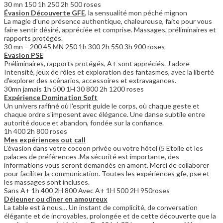
30 mn 150 1h 250 2h 500 roses
Évasion Découverte GFE
, la sensualité mon péché mignon
La magie d'une présence authentique, chaleureuse, faite pour vous
faire sentir désiré, appréciée et comprise. Massages, préliminaires et
rapports protégés.
30 mn – 200 45 MN 250 1h 300 2h 550 3h 900 roses
Évasion PSE
Préliminaires, rapports protégés, A+ sont appréciés. J'adore
Intensité, jeux de rôles et exploration des fantasmes, avec la liberté
d'explorer des scénarios, accessoires et extravagances.
30mn jamais 1h 500 1H 30 800 2h 1200 roses
Expérience Domination Soft
Un univers raffiné où l'esprit guide le corps, où chaque geste et
chaque ordre s'imposent avec élégance. Une danse subtile entre
autorité douce et abandon, fondée sur la confiance.
1h 400 2h 800 roses
Mes expériences out call
L’évasion dans votre cocoon privée ou votre hôtel (5 Etoile et les
palaces de préférences .Ma sécurité est importante, des
informations vous seront demandés en amont. Merci de collaborer
pour faciliter la communication. Toutes les expériences gfe, pse et
les massages sont incluses.
Sans A+ 1h 400 2H 800 Avec A+ 1H 500 2H 950roses
Déjeuner ou dîner en amoureux
La table est à nous… Un instant de complicité, de conversation
élégante et de incroyables, prolongée et de cette découverte que la