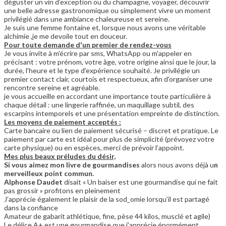
déguster un vin d’exception ou du champagne, voyager, découvrir
une belle adresse gastronomique ou simplement vivre un moment
privilégié dans une ambiance chaleureuse et sereine.
Je suis une femme fontaine et, lorsque nous avons une véritable
alchimie ,je me devoile tout en douceur.
Pour toute demande d'un premier de rendez-vous
Je vous invite à m'écrire par sms, WhatsApp ou m'appeler en
précisant : votre prénom, votre âge, votre origine ainsi que le jour, la
durée, l'heure et le type d'expérience souhaité. Je privilégie un
premier contact clair, courtois et respectueux, afin d'organiser une
rencontre sereine et agréable.
je vous accueille en accordant une importance toute particulière à
chaque détail : une lingerie raffinée, un maquillage subtil, des
escarpins intemporels et une présentation empreinte de distinction.
Les moyens de paiement acceptés :
Carte bancaire ou lien de paiement sécurisé – discret et pratique. Le
paiement par carte est idéal pour plus de simplicité (prévoyez votre
carte physique) ou en espèces, merci de prévoir l’appoint.
Mes plus beaux préludes du désir,
Si vous aimez mon livre de gourmandises
alors nous avons déjà u
n
merveilleux point commun.
Alphonse Daudet
disait « Un baiser est une gourmandise qui ne fait
pas grossir » profitons en pleinement
J’apprécie également le plaisir de la sod_omie lorsqu’il est partagé
dans la confiance
Amateur de gabarit athlétique, fine, pèse 44 kilos, musclé et agile)
Le délice A+ est une gourmandise que j'apprécie énormément.