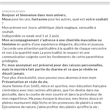
À PROPOS DE MOI:
Bonjour et bienvenue dans mon univers,
Muse
pour les uns,
fantasme
pour les autres, quel est
votre souhait
?
Mon prénom est Joyce ,athlétique ,black magique, sensuelle à
souhait.
Indisponible ce week-end 1 et 2 août.
Mon accompagnement s'adresse à une clientèle masculine ou
féminine
en quête d'une expérience élégante, discrète et joyeuse.
J’accorde une attention particulière à la qualité de chaque rencontre
et non à la quantité mais La ponctualité, le respect et une
communication soignée sont les fondements de cette parenthèse
privilégiée.
Ps: mon anonymat est préservé pour des raisons personnelles,
mais le mystère fait partie du charme et ce que je révèle ne
déçoit jamais.
Pour plus d’exclusivité, vous pouvez vous abonnez à mon mym
Présentation et style de vie,
Jeune femme d’un 1m65, mince et sportive, mon éducation française
s’entrelace avec mes racines africaines, que l’on devine dans ma
gestuelle, dans la courbe de mon sourire et dans la profondeur de
mon regard brun. Ma peau évoque la douceur, mes lèvres douce et
pleines murmurent déjà l’écho et les promesses de plaisirs à venir.
Épicurienne de nature, j’aime profiter des plaisirs qu’offre la vie :