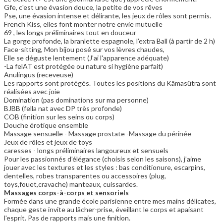
Gfe, c'est une évasion douce, la petite de vos rêves
Pse, une évasion intense et délirante, les jeux de rôles sont permis.
French Kiss, elles font monter notre envie mutuelle
69 , les longs préliminaires tout en douceur
La gorge profonde, la branlette espagnole, l’extra Ball (à partir de 2 h)
Face-sitting, Mon bijou posé sur vos lèvres chaudes,
Elle se déguste lentement (J'ai l'apparence adéquate)
-La felAT est protégée ou nature si hygiène parfait)
Anulingus (receveuse)
Les rapports sont protégés. Toutes les positions du Kâmasûtra sont
réalisées avec joie
Domination (pas dominations sur ma personne)
BJBB (fella nat avec DP très profonde)
COB (finition sur les seins ou corps)
Douche érotique ensemble
Massage sensuelle - Massage prostate -Massage du périnée
Jeux de rôles et jeux de toys
caresses - longs préliminaires langoureux et sensuels
Pour les passionnés d’élégance (choisis selon les saisons), j’aime
jouer avec les textures et les styles : bas conditionure, escarpins,
dentelles, robes transparentes ou accessoires (plug,
toys,fouet,cravache) manteaux, cuissardes.
Massages corps-à-corps et sensoriels
Formée dans une grande école parisienne entre mes mains délicates,
chaque geste invite au lâcher-prise, éveillant le corps et apaisant
l'esprit. Pas de rapports mais une finition.