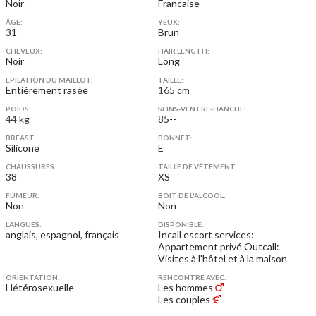
Noir
Francaise
ÂGE:
YEUX:
31
Brun
CHEVEUX:
HAIR LENGTH:
Noir
Long
EPILATION DU MAILLOT:
TAILLE:
Entièrement rasée
165 cm
POIDS:
SEINS-VENTRE-HANCHE:
44 kg
85--
BREAST:
BONNET:
Silicone
E
CHAUSSURES:
TAILLE DE VÊTEMENT:
38
XS
FUMEUR:
BOIT DE L'ALCOOL:
Non
Non
LANGUES:
DISPONIBLE:
anglais, espagnol, français
Incall escort services:
Appartement privé
Outcall:
Visites à l'hôtel et à la maison
ORIENTATION:
RENCONTRE AVEC:
Hétérosexuelle
Les hommes
Les couples