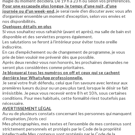
magie du moment décidera. De 19 h à 23 h ou selon vos préférences.
Pour une escapade plus longue, le temps d'une nuit, d'une
journée ou d'un week-end,
je serai ravie d'en discuter avec vous afin
d'organiser ensemble un moment d'exception, selon vos envies et
nos disponibilités.
Quelques détails en plus
Si vous souhaitez vous rafraichir (avant et après), ma salle de bain est
disponible et des serviettes propres également.
Les salutations se feront à l’intérieur pour éviter toute oreille
indiscrète.
En cas d’empêchement ou de changement de programme, je vous
prie de bien vouloir me prévenir dès que possible.
Après deux rendez-vous non honorés, les prochaines demandes ne
seront plus considérées comme prioritaires.
Je bloquerai tous les numéros on off et ceux qui se cachent
derrière leur WhatsApp professionnelle.
Je serai votre fruit défendu, celui que l’on savoure avec lenteur aux
premières lueurs du jour ou un peu plus tard, lorsque le désir se fait
irrésistible. Je peux vous recevoir entre 8 h et 10 h, sous certaines
conditions. Pour mes habitués, cette formalité n’est toutefois pas
nécessaire.
AVERTISSEMENT LÉGAL
Au vu de plusieurs constats concernant les personnes qui manquent
d’inspiration, j’écris ceci
Mes photographies, mes textes et l’ensemble de mes contenus sont
strictement personnels et protégés par le Code de la propriété
intellectuelle.Mes contenus sont protégés par le Code de la