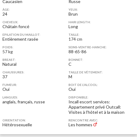
Caucasien
Russe
ÂGE:
YEUX:
24
Brun
CHEVEUX:
HAIR LENGTH:
Châtain foncé
Long
EPILATION DU MAILLOT:
TAILLE:
Entièrement rasée
174 cm
POIDS:
SEINS-VENTRE-HANCHE:
57 kg
88-65-86
BREAST:
BONNET:
Natural
C
CHAUSSURES:
TAILLE DE VÊTEMENT:
37
M
FUMEUR:
BOIT DE L'ALCOOL:
Oui
Oui
LANGUES:
DISPONIBLE:
anglais, français, russe
Incall escort services:
Appartement privé
Outcall:
Visites à l'hôtel et à la maison
ORIENTATION:
RENCONTRE AVEC:
Hétérosexuelle
Les hommes