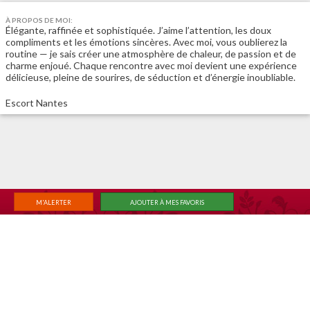
À PROPOS DE MOI:
Élégante, raffinée et sophistiquée. J’aime l’attention, les doux
compliments et les émotions sincères. Avec moi, vous oublierez la
routine — je sais créer une atmosphère de chaleur, de passion et de
charme enjoué. Chaque rencontre avec moi devient une expérience
délicieuse, pleine de sourires, de séduction et d’énergie inoubliable.
Escort Nantes
M'ALERTER
AJOUTER À MES FAVORIS
|
|
ACCUEIL
RECHERCHE
MEMBER LOGIN
Changer de vue classique
© 2026
6annonce.net
,
Termes et conditions