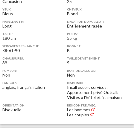
Caucasien
25
YEUX:
CHEVEUX:
Bleus
Blond
HAIR LENGTH:
EPILATION DU MAILLOT:
Long
Entièrement rasée
TAILLE:
POIDS:
180 cm
55 kg
SEINS-VENTRE-HANCHE:
BONNET:
88-61-90
B
CHAUSSURES:
TAILLE DE VÊTEMENT:
39
S
FUMEUR:
BOIT DE L'ALCOOL:
Non
Non
LANGUES:
DISPONIBLE:
anglais, français, italien
Incall escort services:
Appartement privé
Outcall:
Visites à l'hôtel et à la maison
ORIENTATION:
RENCONTRE AVEC:
Bisexuelle
Les hommes
Les couples