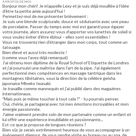
À PROPOS DE MOI:
Bonjour mon chéri! Je m'appelle Lexy et je suis déjà mouillée à l'idée
d'être ta petite amie aujourd'hui !
Permettez-moi de me présenter brièvement :
Je suis une blonde sculpturale, douce et séduisante avec une peau
de porcelaine. Passer du temps avec moi est garanti pour égayer
votre journée, alors assurez-vous d'apporter vos lunettes de soleil si
vous voulez éviter d'être ébloui – elles sont essentielles !
Vous ne trouverez rien d’étranger dans mon corps, tout comme un
tatouage.
Bien élevé et aussi très modeste !
(comme vous l'avez déjà remarqué)
J’ai obtenu mon diplôme de la Royal School of Etiquette de Londres
et j’ai poursuivi une maîtrise dans l’art de la pipe. J'ai également
perfectionné mes compétences en massage tantrique dans les
montagnes tibétaines, sous la direction de la célèbre geisha
japonaise Mineko Iwasaki.
Je travaille comme mannequin et j'ai publié dans des magazines
internationaux.
"Mais puis-je même toucher à tout cela ?" - tu pourrais penser.
Oui, chérie, je partagerai avec toi mes émotions incroyables et mon
énergie passionnée.
J'aime vraiment prendre soin de mon partenaire comme un enfant et
lui offrir une expérience inoubliable et passionnante...
Est-ce que je propose de longues réunions ?
Bien sûr, je serais extrêmement heureux de vous accompagner à un
événement glamour, de vous rendre visite au bureau ou au spa, de