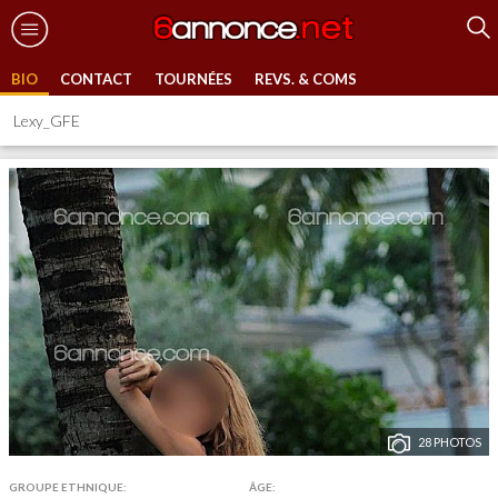
BIO
CONTACT
TOURNÉES
REVS. & COMS
Lexy_GFE
28 PHOTOS
GROUPE ETHNIQUE:
ÂGE: