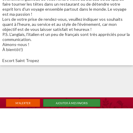
faire tourner les têtes dans un restaurant ou de détendre votre
esprit lors d'un voyage ensemble partout dans le monde. Le voyage
est ma passion !
Lors de votre prise de rendez-vous, veuillez indiquer vos souhaits
quant à l'heure, au service et au style de l'événement, car mon
objectif est de vous laisser satisfait et heureux !
P.S. L'anglais, l'italien et un peu de français sont très appréciés pour la
communication.
Aimons-nous !
À bientôt!)
Escort Saint Tropez
M'ALERTER
AJOUTER À MES FAVORIS
|
|
ACCUEIL
RECHERCHE
MEMBER LOGIN
Changer de vue classique