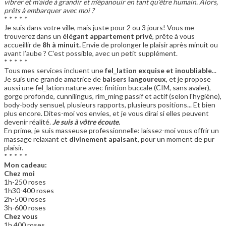
vibrer et m'aide à grandir et m’épanouir en tant qu’être humain. Alors,
prêts à embarquer avec moi ?
* * * * *
Je suis dans votre ville, mais juste pour 2 ou 3 jours! Vous me
trouverez dans un
élégant appartement privé
, prête à vous
accueillir de
8h à minuit.
Envie de prolonger le plaisir après minuit ou
avant l’aube ? C’est possible, avec un petit supplément.
* * * * *
Tous mes services incluent une
fel_lation exquise et inoubliable
...
Je suis une grande amatrice de
baisers langoureux
, et je propose
aussi une fel_lation nature avec finition buccale (CIM, sans avaler),
gorge profonde, cunnilingus, rim_ming passif et actif (selon l'hygiène),
body-body sensuel, plusieurs rapports, plusieurs positions... Et bien
plus encore. Dites-moi vos envies, et je vous dirai si elles peuvent
devenir réalité.
Je suis à vôtre écoute.
En prime, je suis masseuse professionnelle: laissez-moi vous offrir un
massage relaxant et
divinement apaisant
, pour un moment de pur
plaisir.
* * * * *
Mon cadeau:
Chez moi
1h-250 roses
1h30-400 roses
2h-500 roses
3h-600 roses
Chez vous
1h 400 roses