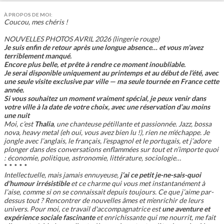
À PROPOS DE MOI:
Coucou, mes chéris !
NOUVELLES PHOTOS AVRIL 2026 (lingerie
rouge)
Je suis enfin de retour après une longue absence… et vous m’avez
terriblement manqué.
Encore plus belle, et prête à rendre ce moment inoubliable.
Je serai disponible uniquement au printemps et au début de l’été, avec
une seule visite exclusive par ville — ma seule tournée en France cette
année.
Si vous souhaitez un moment vraiment spécial, je peux venir dans
votre ville à la date de votre choix, avec une réservation d’au moins
une nuit
Moi, c’est
Thalia
, une chanteuse pétillante et passionnée. Jazz, bossa
nova, heavy metal (eh oui, vous avez bien lu !), rien ne m’échappe. Je
jongle avec l’anglais, le français, l’espagnol et le portugais, et j’adore
plonger dans des conversations enflammées sur tout et n’importe quoi
: économie, politique, astronomie, littérature, sociologie…
* * * * *
Intellectuelle, mais jamais ennuyeuse,
j’ai ce petit je-ne-sais-quoi
d’humour irrésistible
et ce charme qui vous met instantanément à
l’aise, comme si on se connaissait depuis toujours. Ce que j’aime par-
dessus tout ? Rencontrer de nouvelles âmes et m’enrichir de leurs
univers. Pour moi, ce travail d'accompagnatrice est
une aventure et
expérience sociale fascinante
et enrichissante qui me nourrit, me fait