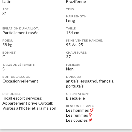
Latin
Brazilienne
ÂGE:
YEUX:
31
HAIR LENGTH:
Long
EPILATION DU MAILLOT:
TAILLE:
Partiellement rasée
154 cm
POIDS:
SEINS-VENTRE-HANCHE:
58 kg
95-64-95
BONNET:
CHAUSSURES:
C
37
TAILLE DE VÊTEMENT:
FUMEUR:
S
Non
BOIT DE L'ALCOOL:
LANGUES:
Occasionnellement
anglais, espagnol, français,
portugais
DISPONIBLE:
ORIENTATION:
Incall escort services:
Bisexuelle
Appartement privé
Outcall:
RENCONTRE AVEC:
Visites à l'hôtel et à la maison
Les hommes
Les femmes
Les couples