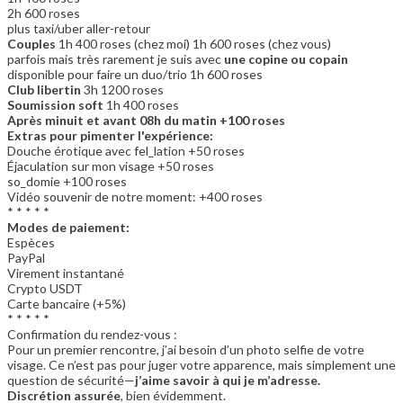
2h 600 roses
plus taxi/uber aller-retour
Couples
1h 400 roses (chez moi) 1h 600 roses (chez vous)
parfois mais très rarement je suis avec
une copine ou copain
disponible pour faire un duo/trio 1h 600 roses
Club libertin
3h 1200 roses
Soumission soft
1h 400 roses
Après minuit et avant 08h du matin +100 roses
Extras pour pimenter l'expérience:
Douche érotique avec fel_lation +50 roses
Éjaculation sur mon visage +50 roses
so_domie +100 roses
Vidéo souvenir de notre moment: +400 roses
* * * * *
Modes de paiement:
Espèces
PayPal
Virement instantané
Crypto USDT
Carte bancaire (+5%)
* * * * *
Confirmation du rendez-vous :
Pour un premier rencontre, j’ai besoin d’un photo selfie de votre
visage. Ce n’est pas pour juger votre apparence, mais simplement une
question de sécurité—
j’aime savoir à qui je m’adresse.
Discrétion assurée
, bien évidemment.